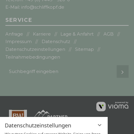
E-Mail:
info@schliffkopf.de
SERVICE
Anfrage
Karriere
Lage & Anfahrt
AGB
Impressum
Datenschutz
Datenschutzeinstellungen
Sitemap
Teilnahmebedingungen
Suchbegriff
Such
eingeben
vi
G
Datenschutzeinstellungen