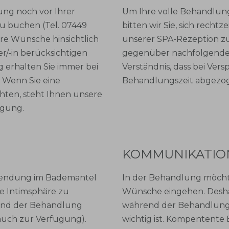
ng noch vor Ihrer
Um Ihre volle Behandlun
zu buchen (Tel. 07449
bitten wir Sie, sich rech
hre Wünsche hinsichtlich
unserer SPA-Rezeption z
r/-in berücksichtigen
gegenüber nachfolgenden
 erhalten Sie immer bei
Verständnis, dass bei Vers
. Wenn Sie eine
Behandlungszeit abgezog
en, steht Ihnen unsere
ügung.
KOMMUNIKATIO
wendung im Bademantel
In der Behandlung möchte
e Intimsphäre zu
Wünsche eingehen. Desha
rend der Behandlung
während der Behandlung 
 auch zur Verfügung).
wichtig ist. Kompentente 