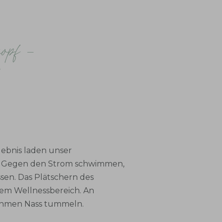
kopf -
lebnis laden unser
. Gegen den Strom schwimmen,
sen. Das Plätschern des
rem Wellnessbereich. An
ehmen Nass tummeln.