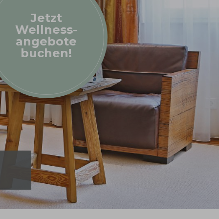
Jetzt
Wellness-
angebote
buchen!