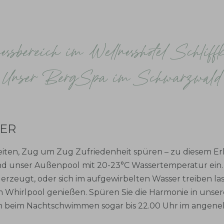
essbereich im Wellnesshotel Schliff
Unser BergSpa im Schwarzwald
ER
iten, Zug um Zug Zufriedenheit spüren – zu diesem Er
d unser Außenpool mit 20-23°C Wassertemperatur ein
zeugt, oder sich im aufgewirbelten Wasser treiben las
m Whirlpool genießen. Spüren Sie die Harmonie in unse
h beim Nachtschwimmen sogar bis 22.00 Uhr im angen