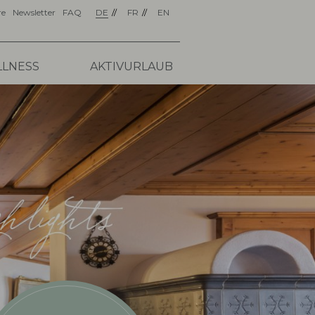
re
Newsletter
FAQ
DE
FR
EN
LNESS
AKTIVURLAUB