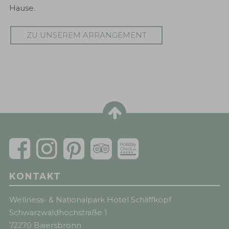
lassen Sie sich auf dem Schliffkopf zwischen
Hause.
puderzuckerweißen Gipfeln und weihnachtlich
geschmückten Räumen von unserer
ZU UNSEREM ARRANGEMENT
Weihnachtsatmosphäre verzaubern.
ZU UNSEREM ARRANGEMENT
KONTAKT
Wellness- & Nationalpark Hotel Schliffkopf
Schwarzwaldhochstraße 1
72270 Baiersbronn