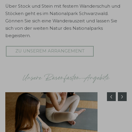
Über Stock und Stein mit festem Wanderschuh und
WANDERLUST
Stöcken geht es im Nationalpark Schwarzwald.
Gönnen Sie sich eine Wanderauszeit und lassen Sie
Genießen Sie einen kurzen Wandertrip und
sich von der weiten Natur des Nationalparks
entdecken Sie die zahlreichen Wanderwege und die
begeistern.
weite Natur im Nationalpark Schwarzwald.
ZU UNSEREM ARRANGEMENT
ZU UNSEREM ARRANGEMENT
Unsere Basenfasten-Angebote
‹
›