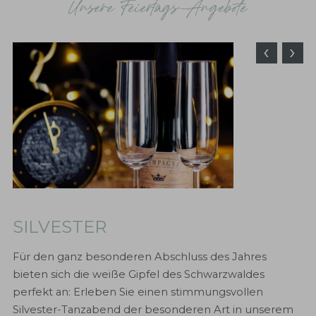
Unsere Feiertags-Angebote
‹
›
SILVESTER
Für den ganz besonderen Abschluss des Jahres
WEIHNACHTEN
bieten sich die weiße Gipfel des Schwarzwaldes
perfekt an: Erleben Sie einen stimmungsvollen
Sie wollen sich die Weihnachtszeit versüßen? Dann
Silvester-Tanzabend der besonderen Art in unserem